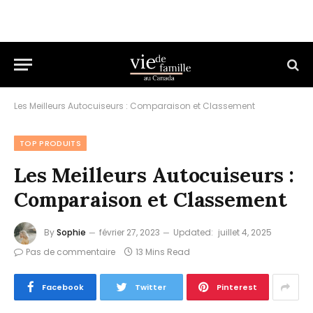
Les Meilleurs Autocuiseurs : Comparaison et Classement
TOP PRODUITS
Les Meilleurs Autocuiseurs :
Comparaison et Classement
By
Sophie
février 27, 2023
Updated:
juillet 4, 2025
Pas de commentaire
13 Mins Read
Facebook
Twitter
Pinterest