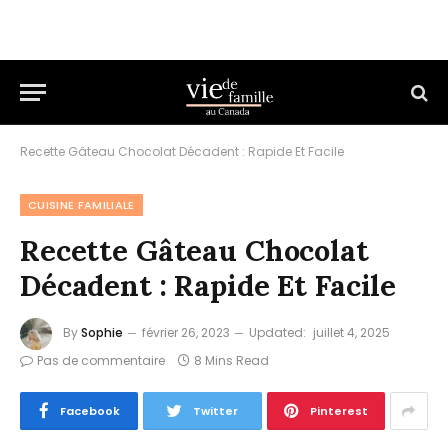
Recette Gâteau Chocolat Décadent : Rapide Et Facile
CUISINE FAMILIALE
Recette Gâteau Chocolat
Décadent : Rapide Et Facile
By
Sophie
février 26, 2023
Updated:
juillet 4, 2025
Pas de commentaire
8 Mins Read
Facebook
Twitter
Pinterest