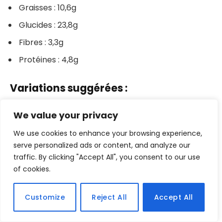
Graisses : 10,6g
Glucides : 23,8g
Fibres : 3,3g
Protéines : 4,8g
Variations suggérées :
We value your privacy
Remplacer les noix par des noix de pécan ou des
noix de Grenoble.
We use cookies to enhance your browsing experience,
serve personalized ads or content, and analyze our
Ajouter des raisins secs ou des cranberries pour
traffic. By clicking "Accept All", you consent to our use
plus de douceur.
of cookies.
Remplacer les pommes par des poires ou des
carottes râpées.
Customize
Reject All
Accept All